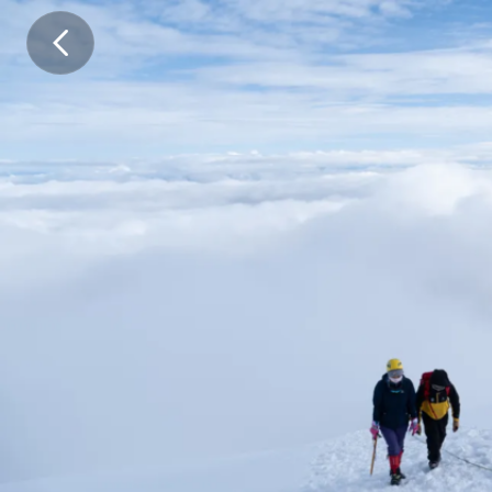
.
.
.